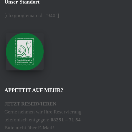
Unser Standort
[cbxgooglemap id="940"]
APPETTIT AUF MEHR?
JETZT RESERVIEREN
Gerne nehmen wir Ihre Reservierung
telefonisch entgegen:
08251 – 71 54
Bitte nicht über E-Mail!