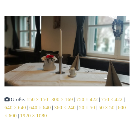
Größe:
150 × 150
|
300 × 169
|
750 × 422
|
750 × 422
|
640 × 640
|
640 × 640
|
360 × 240
|
50 × 50
|
50 × 50
|
600
× 600
|
1920 × 1080