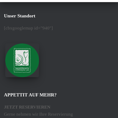
Unser Standort
[cbxgooglemap id="940"]
APPETTIT AUF MEHR?
JETZT RESERVIEREN
Gerne nehmen wir Ihre Reservierung