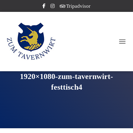
Tripadvisor
NAVI
1920×1080-zum-tavernwirt-
festtisch4