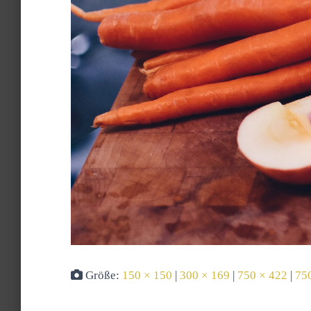
Größe:
150 × 150
|
300 × 169
|
750 × 422
|
75