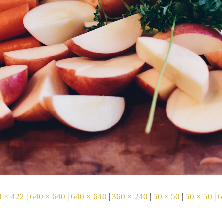
0 × 422
|
640 × 640
|
640 × 640
|
360 × 240
|
50 × 50
|
50 × 50
|
6