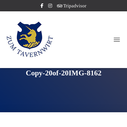
Tripadvisor
NAVI
Copy-20of-20IMG-8162