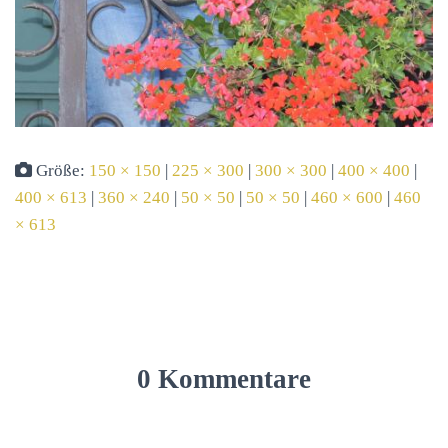
Größe:
150 × 150
|
225 × 300
|
300 × 300
|
400 × 400
|
400 × 613
|
360 × 240
|
50 × 50
|
50 × 50
|
460 × 600
|
460
× 613
0 Kommentare