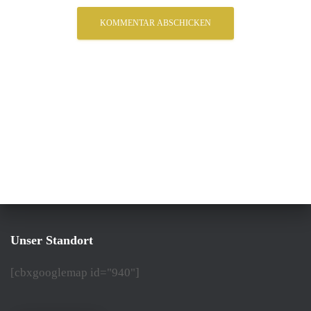
Unser Standort
[cbxgooglemap id="940"]