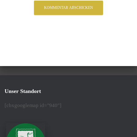
Unser Standort
[cbxgooglemap id="940"]