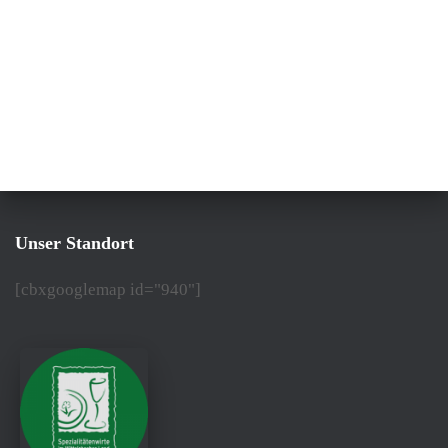
Unser Standort
[cbxgooglemap id="940"]