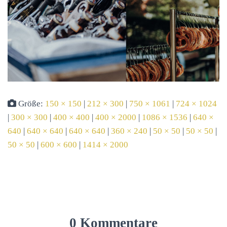
Größe:
150 × 150
|
212 × 300
|
750 × 1061
|
724 × 1024
|
300 × 300
|
400 × 400
|
400 × 2000
|
1086 × 1536
|
640 ×
640
|
640 × 640
|
640 × 640
|
360 × 240
|
50 × 50
|
50 × 50
|
50 × 50
|
600 × 600
|
1414 × 2000
0 Kommentare