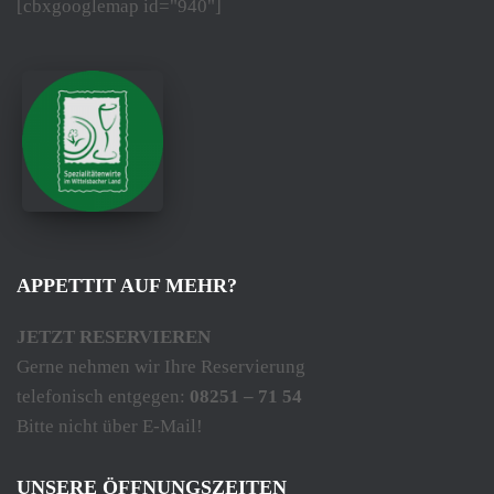
[cbxgooglemap id="940"]
APPETTIT AUF MEHR?
JETZT RESERVIEREN
Gerne nehmen wir Ihre Reservierung
telefonisch entgegen:
08251 – 71 54
Bitte nicht über E-Mail!
UNSERE ÖFFNUNGSZEITEN