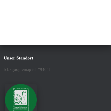
Unser Standort
[cbxgooglemap id="940"]