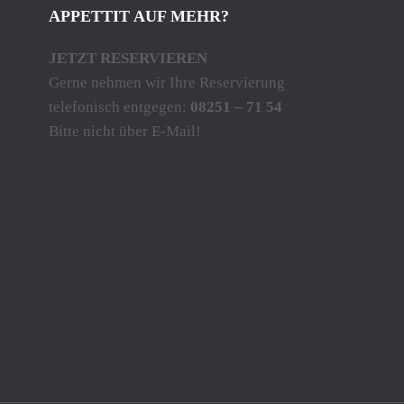
APPETTIT AUF MEHR?
JETZT RESERVIEREN
Gerne nehmen wir Ihre Reservierung
telefonisch entgegen:
08251 – 71 54
Bitte nicht über E-Mail!