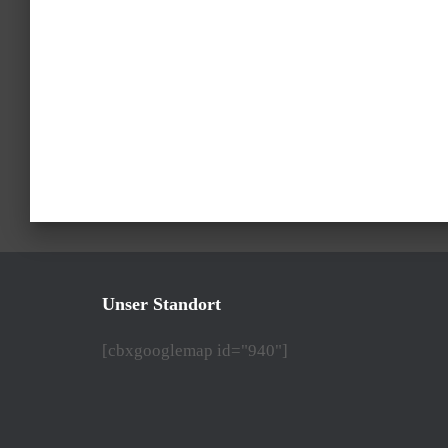
Unser Standort
[cbxgooglemap id="940"]