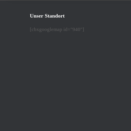
Unser Standort
[cbxgooglemap id="940"]