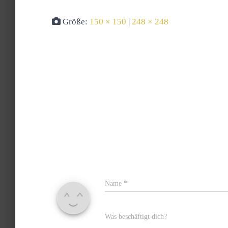
Größe:
150 × 150
|
248 × 248
Name
*
Was beschäftigt dich?