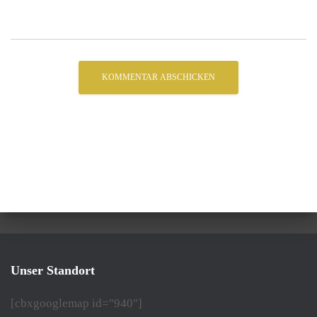
Unser Standort
[cbxgooglemap id="940"]