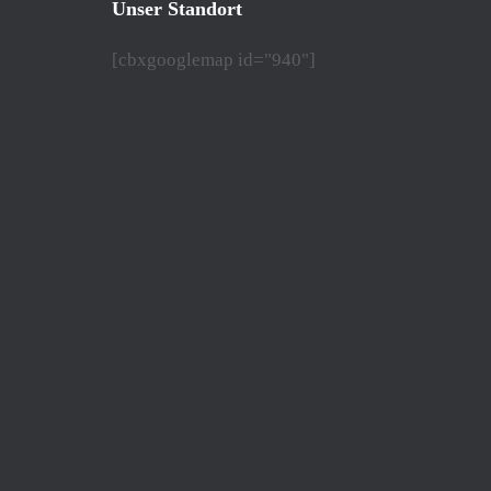
Unser Standort
[cbxgooglemap id="940"]