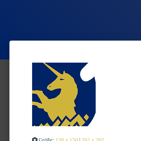
Größe:
150 × 150
|
202 × 202