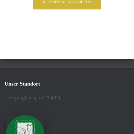
Unser Standort
[cbxgooglemap id="940"]