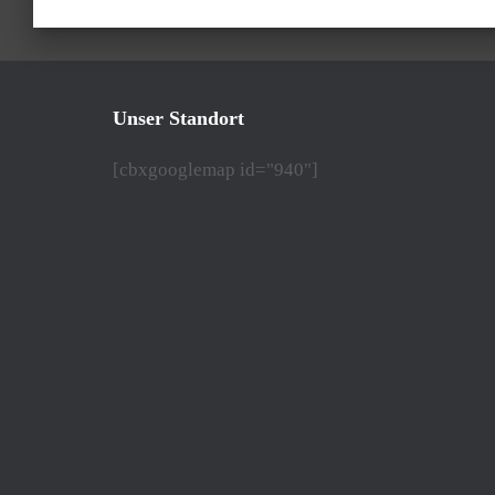
Unser Standort
[cbxgooglemap id="940"]