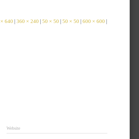
 × 640
|
360 × 240
|
50 × 50
|
50 × 50
|
600 × 600
|
Website