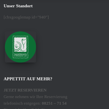
Unser Standort
[cbxgooglemap id="940"]
APPETTIT AUF MEHR?
JETZT RESERVIEREN
Gerne nehmen wir Ihre Reservierung
telefonisch entgegen:
08251 – 71 54