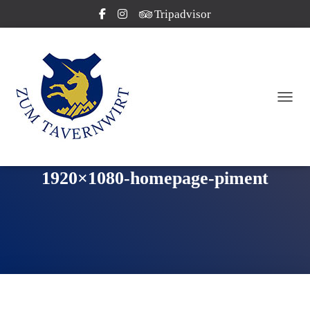
Tripadvisor
NAVI
1920×1080-homepage-piment