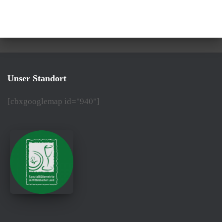
Unser Standort
[cbxgooglemap id="940"]