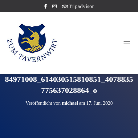
Tripadvisor
NAVI
84971008_614030515810851_4078835
775637028864_o
Veröffentlicht von
michael
am
17. Juni 2020