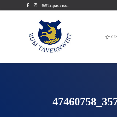
Tripadvisor
GE
47460758_35