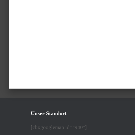
Unser Standort
[cbxgooglemap id="940"]