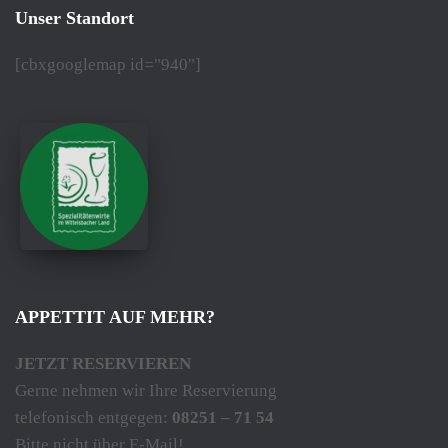
Unser Standort
[cbxgooglemap id="940"]
APPETTIT AUF MEHR?
JETZT RESERVIEREN
Gerne nehmen wir Ihre Reservierung
telefonisch entgegen:
08251 – 71 54
Bitte nicht über E-Mail!