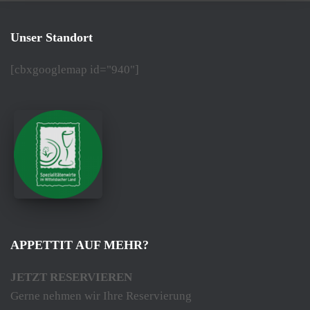
Unser Standort
[cbxgooglemap id="940"]
APPETTIT AUF MEHR?
JETZT RESERVIEREN
Gerne nehmen wir Ihre Reservierung