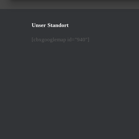
Unser Standort
[cbxgooglemap id="940"]