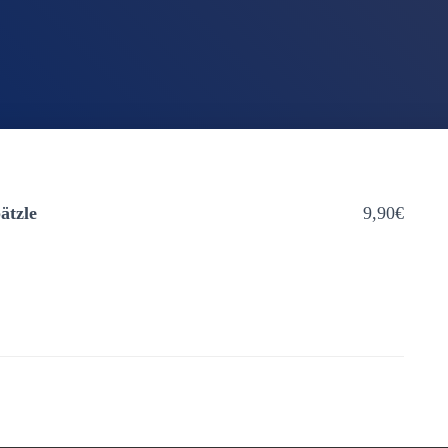
ätzle
9,90€