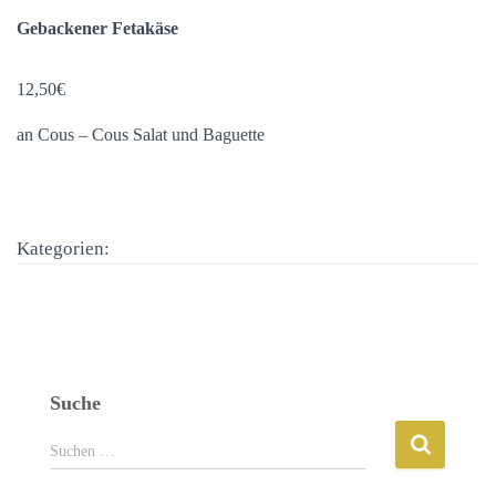
Gebackener Fetakäse
12,50€
an Cous – Cous Salat und Baguette
Kategorien:
Suche
S
Suchen …
u